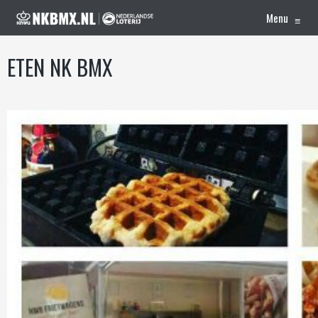
Menu
≡
ETEN NK BMX