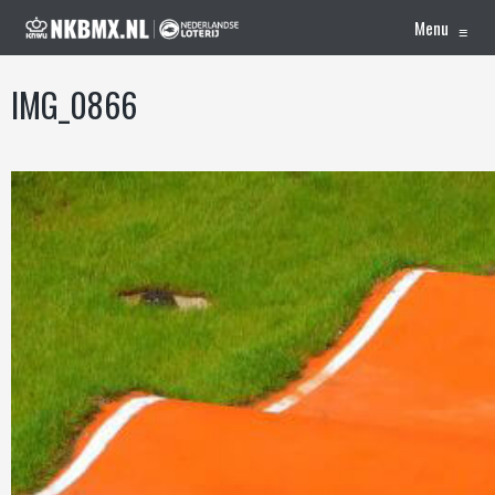
Menu
≡
IMG_0866