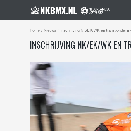
Home
Nieuws
Inschrijving NK/EK/WK en transponder in
INSCHRIJVING NK/EK/WK EN 