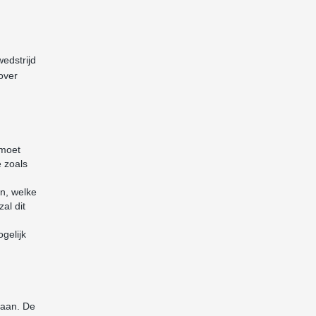
wedstrijd
over
 moet
e zoals
en, welke
al dit
ogelijk
gaan. De