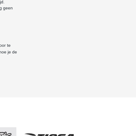
jd.
og geen
oor te
hoe je de