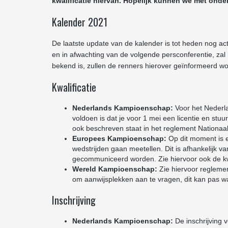
kwalificatie hiervan. Hopelijk kunnen we met onder
Kalender 2021
De laatste update van de kalender is tot heden nog act
en in afwachting van de volgende persconferentie, zal
bekend is, zullen de renners hierover geïnformeerd w
Kwalificatie
Nederlands Kampioenschap:
Voor het Nederla
voldoen is dat je voor 1 mei een licentie en stu
ook beschreven staat in het reglement Nationa
Europees Kampioenschap:
Op dit moment is e
wedstrijden gaan meetellen. Dit is afhankelijk va
gecommuniceerd worden. Zie hiervoor ook de kw
Wereld Kampioenschap:
Zie hiervoor regleme
om aanwijsplekken aan te vragen, dit kan pas wa
Inschrijving
Nederlands Kampioenschap:
De inschrijving 