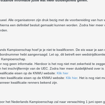
staande informatie jullie wat meer duidelijkheid geven.
ueel. Alle organisatoren zijn druk bezig met de voorbereiding van hun 
 hierna een definitief besluit gemaakt kunnen worden. Zodra hier meer 
orden.
nds Kampioenschap hoef je je niet te kwalificeren. De eis waar je aan
urbordnummer hebt aangevraagd. Let op, dit betreft een wedstrijdlicenti
al Kampioenschap.
r nog geen informatie. Hierdoor is het nog niet met zekerheid te zegg
n het inschrijftermijn van de UEC. Zodra hier meer duidelijkheid over is z
alificatie eisen op de KNWU website:
Klik hier
nten kwalificatie eisen op de KNWU website:
Klik hier
. Het is nog niet m
nneer kwalificatie renners bekend zijn.
voor het Nederlands Kampioenschap zal naar verwachting 1 juni open 