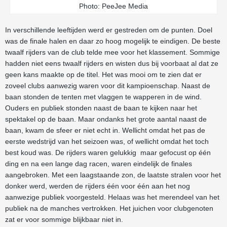
Photo: PeeJee Media
In verschillende leeftijden werd er gestreden om de punten. Doel
was de finale halen en daar zo hoog mogelijk te eindigen. De beste
twaalf rijders van de club telde mee voor het klassement. Sommige
hadden niet eens twaalf rijders en wisten dus bij voorbaat al dat ze
geen kans maakte op de titel. Het was mooi om te zien dat er
zoveel clubs aanwezig waren voor dit kampioenschap. Naast de
baan stonden de tenten met vlaggen te wapperen in de wind.
Ouders en publiek stonden naast de baan te kijken naar het
spektakel op de baan. Maar ondanks het grote aantal naast de
baan, kwam de sfeer er niet echt in. Wellicht omdat het pas de
eerste wedstrijd van het seizoen was, of wellicht omdat het toch
best koud was. De rijders waren gelukkig maar gefocust op één
ding en na een lange dag racen, waren eindelijk de finales
aangebroken. Met een laagstaande zon, de laatste stralen voor het
donker werd, werden de rijders één voor één aan het nog
aanwezige publiek voorgesteld. Helaas was het merendeel van het
publiek na de manches vertrokken. Het juichen voor clubgenoten
zat er voor sommige blijkbaar niet in.