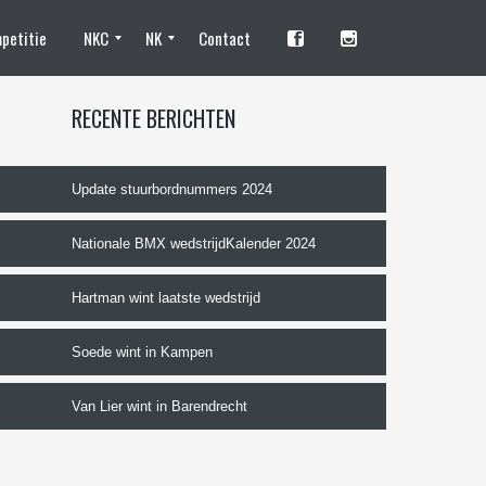
petitie
NKC
NK
Contact
Standhouders en fotografen
Camping
Tentplaats reserveren NKC
Training
Deelnemen
Programma
Organisatie
Standhouders
Tentplaats reserveren
Vrijwilliger worden
Deelnemen?
Trainingen
NK Programma
De organisatie
RECENTE BERICHTEN
Update stuurbordnummers 2024
Nationale BMX wedstrijdKalender 2024
Hartman wint laatste wedstrijd
Soede wint in Kampen
Van Lier wint in Barendrecht