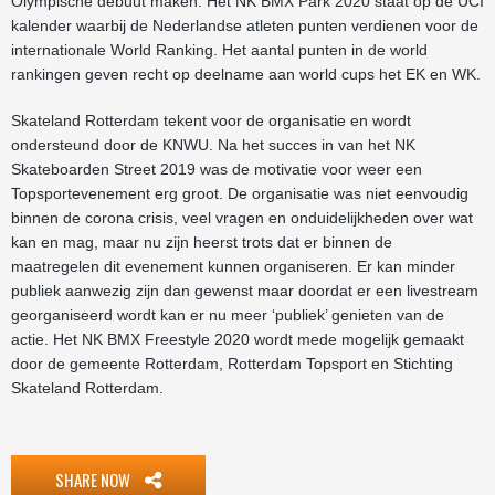
Olympische debuut maken. Het NK BMX Park 2020 staat op de UCI
kalender waarbij de Nederlandse atleten punten verdienen voor de
internationale World Ranking. Het aantal punten in de world
rankingen geven recht op deelname aan world cups het EK en WK.
Skateland Rotterdam tekent voor de organisatie en wordt
ondersteund door de KNWU. Na het succes in van het NK
Skateboarden Street 2019 was de motivatie voor weer een
Topsportevenement erg groot. De organisatie was niet eenvoudig
binnen de corona crisis, veel vragen en onduidelijkheden over wat
kan en mag, maar nu zijn heerst trots dat er binnen de
maatregelen dit evenement kunnen organiseren. Er kan minder
publiek aanwezig zijn dan gewenst maar doordat er een livestream
georganiseerd wordt kan er nu meer ‘publiek’ genieten van de
actie. Het NK BMX Freestyle 2020 wordt mede mogelijk gemaakt
door de gemeente Rotterdam, Rotterdam Topsport en Stichting
Skateland Rotterdam.
SHARE NOW