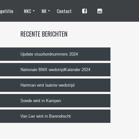
petitie
NKC
NK
Contact
Standhouders en fotografen
Camping
Tentplaats reserveren NKC
Training
Deelnemen
Programma
Organisatie
Standhouders
Tentplaats reserveren
Vrijwilliger worden
Deelnemen?
Trainingen
NK Programma
De organisatie
RECENTE BERICHTEN
Update stuurbordnummers 2024
Nationale BMX wedstrijdKalender 2024
Hartman wint laatste wedstrijd
Soede wint in Kampen
Van Lier wint in Barendrecht