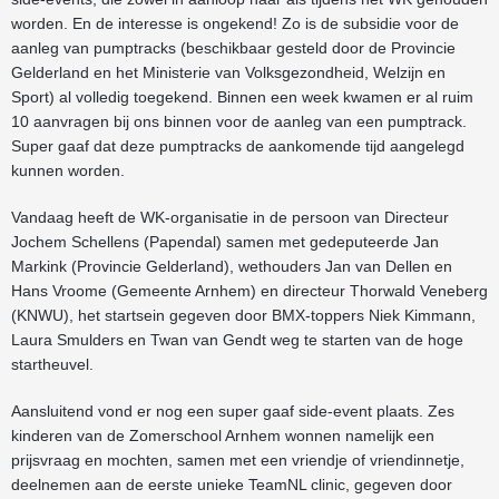
worden. En de interesse is ongekend! Zo is de subsidie voor de
aanleg van pumptracks (beschikbaar gesteld door de Provincie
Gelderland en het Ministerie van Volksgezondheid, Welzijn en
Sport) al volledig toegekend. Binnen een week kwamen er al ruim
10 aanvragen bij ons binnen voor de aanleg van een pumptrack.
Super gaaf dat deze pumptracks de aankomende tijd aangelegd
kunnen worden.
Vandaag heeft de WK-organisatie in de persoon van Directeur
Jochem Schellens (Papendal) samen met gedeputeerde Jan
Markink (Provincie Gelderland), wethouders Jan van Dellen en
Hans Vroome (Gemeente Arnhem) en directeur Thorwald Veneberg
(KNWU), het startsein gegeven door BMX-toppers Niek Kimmann,
Laura Smulders en Twan van Gendt weg te starten van de hoge
startheuvel.
Aansluitend vond er nog een super gaaf side-event plaats. Zes
kinderen van de Zomerschool Arnhem wonnen namelijk een
prijsvraag en mochten, samen met een vriendje of vriendinnetje,
deelnemen aan de eerste unieke TeamNL clinic, gegeven door