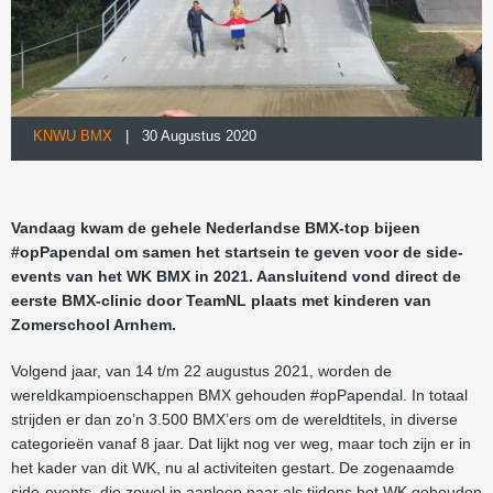
KNWU BMX
| 30 Augustus 2020
Vandaag kwam de gehele Nederlandse BMX-top bijeen
#opPapendal om samen het startsein te
geven voor de side-
events van het WK BMX in 2021. Aansluitend vond direct de
eerste BMX-clinic
door TeamNL plaats met kinderen van
Zomerschool Arnhem.
Volgend jaar, van 14 t/m 22 augustus 2021, worden de
wereldkampioenschappen BMX gehouden #opPapendal. In totaal
strijden er dan zo’n 3.500 BMX’ers om de wereldtitels, in diverse
categorieën vanaf 8 jaar. Dat lijkt nog ver weg, maar toch zijn er in
het kader van dit WK, nu al activiteiten gestart. De zogenaamde
side-events, die zowel in aanloop naar als tijdens het WK gehouden