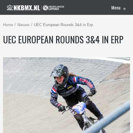
Menu
≡
Home
Nieuws
UEC European Rounds 3&4 in Erp
UEC EUROPEAN ROUNDS 3&4 IN ERP