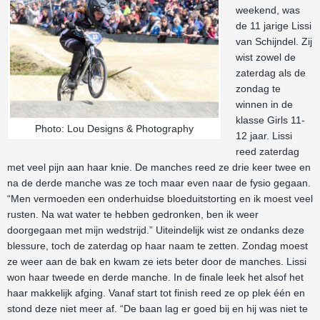
weekend, was
de 11 jarige Lissi
van Schijndel. Zij
wist zowel de
zaterdag als de
zondag te
winnen in de
klasse Girls 11-
Photo: Lou Designs & Photography
12 jaar. Lissi
reed zaterdag
met veel pijn aan haar knie. De manches reed ze drie keer twee en
na de derde manche was ze toch maar even naar de fysio gegaan.
“Men vermoeden een onderhuidse bloeduitstorting en ik moest veel
rusten. Na wat water te hebben gedronken, ben ik weer
doorgegaan met mijn wedstrijd.” Uiteindelijk wist ze ondanks deze
blessure, toch de zaterdag op haar naam te zetten. Zondag moest
ze weer aan de bak en kwam ze iets beter door de manches. Lissi
won haar tweede en derde manche. In de finale leek het alsof het
haar makkelijk afging. Vanaf start tot finish reed ze op plek één en
stond deze niet meer af. “De baan lag er goed bij en hij was niet te