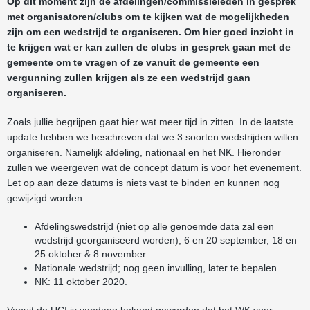
Op dit moment zijn de afdelingen/commissieleden in gesprek
met organisatoren/clubs om te kijken wat de mogelijkheden
zijn om een wedstrijd te organiseren. Om hier goed inzicht in
te krijgen wat er kan zullen de clubs in gesprek gaan met de
gemeente om te vragen of ze vanuit de gemeente een
vergunning zullen krijgen als ze een wedstrijd gaan
organiseren.
Zoals jullie begrijpen gaat hier wat meer tijd in zitten. In de laatste
update hebben we beschreven dat we 3 soorten wedstrijden willen
organiseren. Namelijk afdeling, nationaal en het NK. Hieronder
zullen we weergeven wat de concept datum is voor het evenement.
Let op aan deze datums is niets vast te binden en kunnen nog
gewijzigd worden:
Afdelingswedstrijd (niet op alle genoemde data zal een
wedstrijd georganiseerd worden); 6 en 20 september, 18 en
25 oktober & 8 november.
Nationale wedstrijd; nog geen invulling, later te bepalen
NK: 11 oktober 2020.
Vanuit de UCI is vandaag bekend geworden dat het WK voor