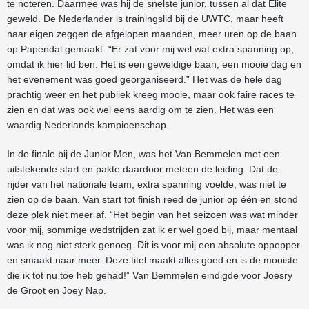
te noteren. Daarmee was hij de snelste junior, tussen al dat Elite
geweld. De Nederlander is trainingslid bij de UWTC, maar heeft
naar eigen zeggen de afgelopen maanden, meer uren op de baan
op Papendal gemaakt. “Er zat voor mij wel wat extra spanning op,
omdat ik hier lid ben. Het is een geweldige baan, een mooie dag en
het evenement was goed georganiseerd.” Het was de hele dag
prachtig weer en het publiek kreeg mooie, maar ook faire races te
zien en dat was ook wel eens aardig om te zien. Het was een
waardig Nederlands kampioenschap.
In de finale bij de Junior Men, was het Van Bemmelen met een
uitstekende start en pakte daardoor meteen de leiding. Dat de
rijder van het nationale team, extra spanning voelde, was niet te
zien op de baan. Van start tot finish reed de junior op één en stond
deze plek niet meer af. “Het begin van het seizoen was wat minder
voor mij, sommige wedstrijden zat ik er wel goed bij, maar mentaal
was ik nog niet sterk genoeg. Dit is voor mij een absolute oppepper
en smaakt naar meer. Deze titel maakt alles goed en is de mooiste
die ik tot nu toe heb gehad!” Van Bemmelen eindigde voor Joesry
de Groot en Joey Nap.