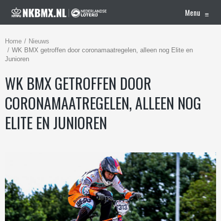
Menu
≡
Home
Nieuws
WK BMX getroffen door coronamaatregelen, alleen nog Elite en
Junioren
WK BMX GETROFFEN DOOR
CORONAMAATREGELEN, ALLEEN NOG
ELITE EN JUNIOREN