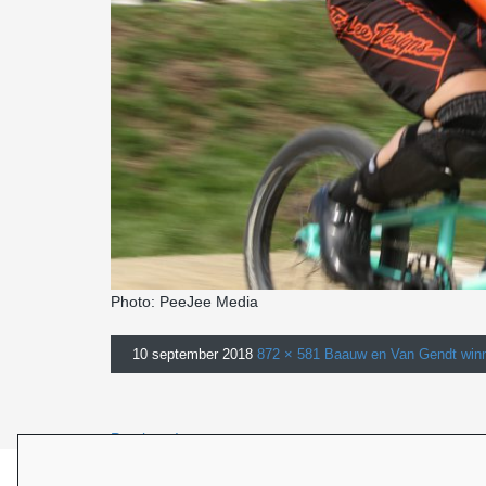
Photo: PeeJee Media
10 september 2018
872 × 581
Baauw en Van Gendt winn
Previous Image
Next Image