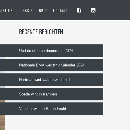
petitie
NKC
NK
Contact
Standhouders en fotografen
Camping
Tentplaats reserveren NKC
Training
Deelnemen
Programma
Organisatie
Standhouders
Tentplaats reserveren
Vrijwilliger worden
Deelnemen?
Trainingen
NK Programma
De organisatie
RECENTE BERICHTEN
Update stuurbordnummers 2024
Nationale BMX wedstrijdKalender 2024
Hartman wint laatste wedstrijd
Soede wint in Kampen
Van Lier wint in Barendrecht