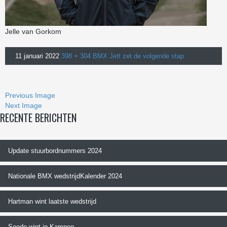
Jelle van Gorkom
11 januari 2022
398 × 304
BMX Jett zet de volgende stap
Previous Image
Next Image
RECENTE BERICHTEN
Update stuurbordnummers 2024
Nationale BMX wedstrijdKalender 2024
Hartman wint laatste wedstrijd
Soede wint in Kampen