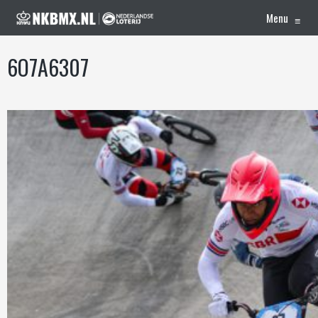
Menu
≡
6O7A6307