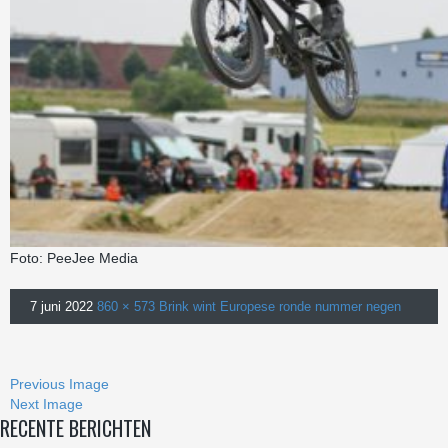
Foto: PeeJee Media
7 juni 2022
860 × 573
Brink wint Europese ronde nummer negen
Previous Image
Next Image
RECENTE BERICHTEN