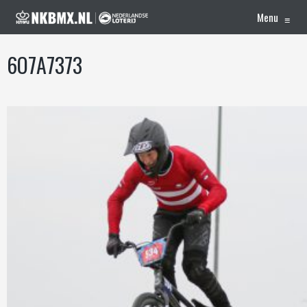
Menu
≡
6O7A7373