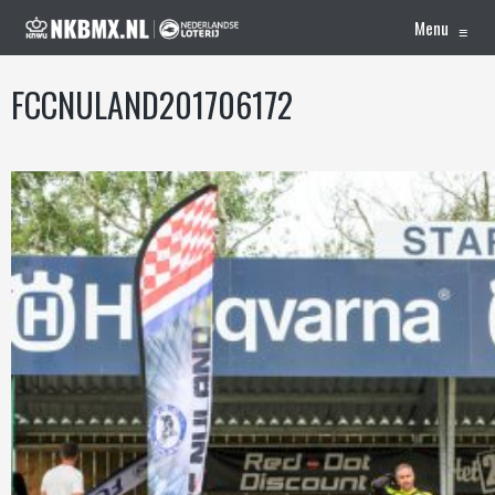
Menu
≡
FCCNULAND201706172