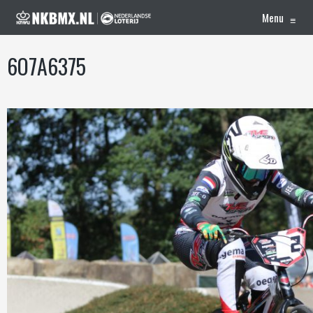
Menu
≡
6O7A6375