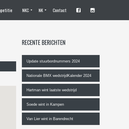
petitie
NKC
NK
Contact
Standhouders en fotografen
Camping
Tentplaats reserveren NKC
Training
Deelnemen
Programma
Organisatie
Standhouders
Tentplaats reserveren
Vrijwilliger worden
Deelnemen?
Trainingen
NK Programma
De organisatie
RECENTE BERICHTEN
Update stuurbordnummers 2024
Nationale BMX wedstrijdKalender 2024
Hartman wint laatste wedstrijd
Soede wint in Kampen
Van Lier wint in Barendrecht