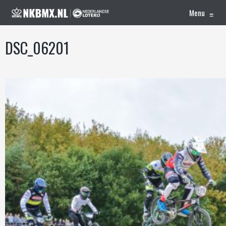
Menu
≡
DSC_06201