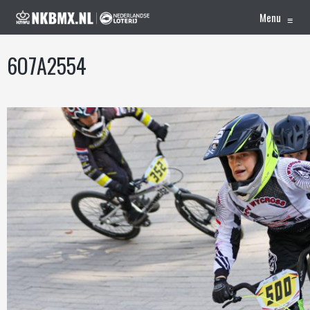
Menu
≡
6O7A2554