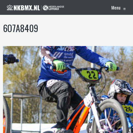
Menu
≡
6O7A8409