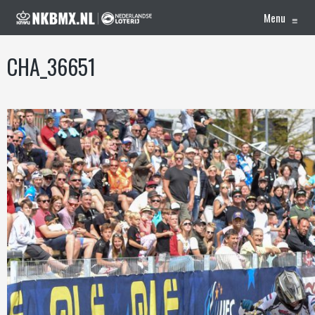
Menu
≡
CHA_36651