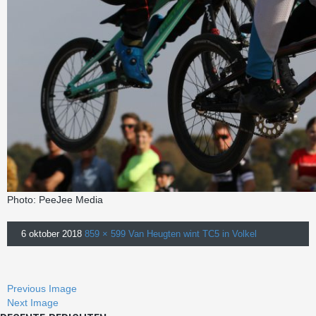
Photo: PeeJee Media
6 oktober 2018
859 × 599
Van Heugten wint TC5 in Volkel
Previous Image
Next Image