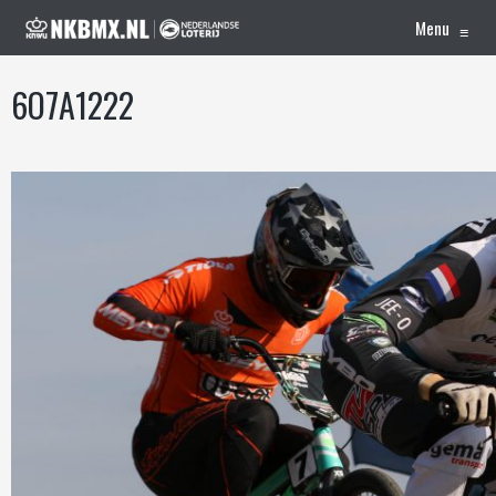
Menu
≡
6O7A1222