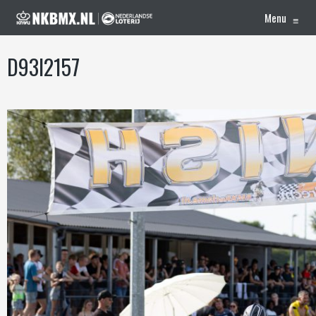
Menu
≡
D93I2157