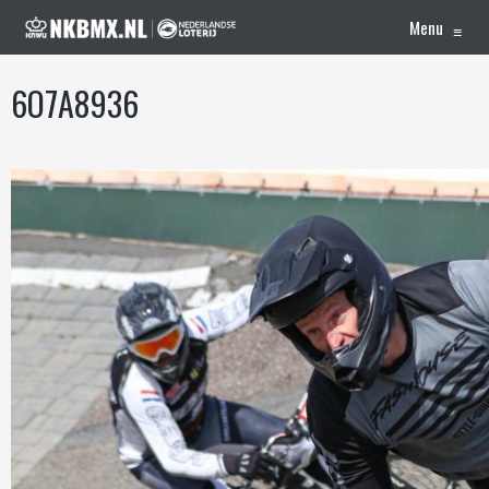
Menu
≡
6O7A8936