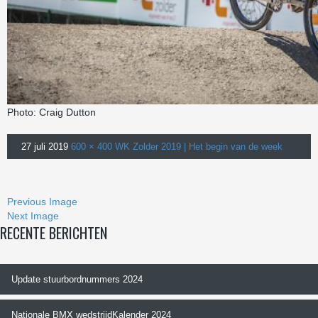
Photo: Craig Dutton
27 juli 2019
600 × 400
WK Zolder 2019 | Het begin van de week
Previous Image
Next Image
RECENTE BERICHTEN
Update stuurbordnummers 2024
Nationale BMX wedstrijdKalender 2024