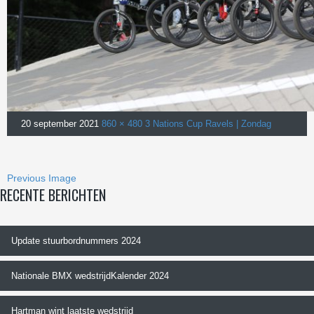
20 september 2021
860 × 480
3 Nations Cup Ravels | Zondag
Previous Image
RECENTE BERICHTEN
Update stuurbordnummers 2024
Nationale BMX wedstrijdKalender 2024
Hartman wint laatste wedstrijd