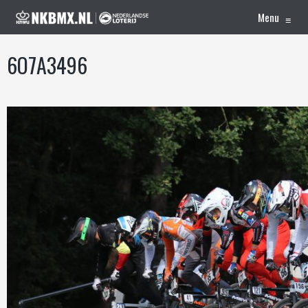
Menu
≡
6O7A3496