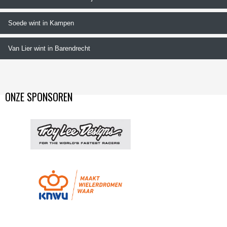
Soede wint in Kampen
Van Lier wint in Barendrecht
ONZE SPONSOREN