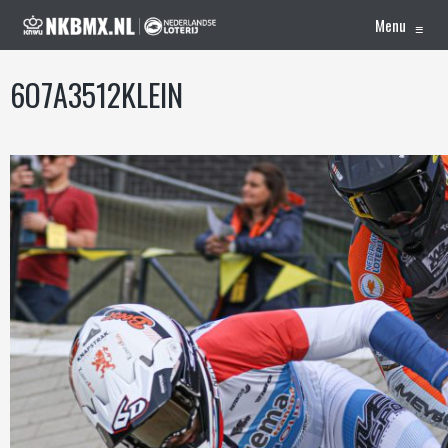
Menu
≡
6O7A3512KLEIN