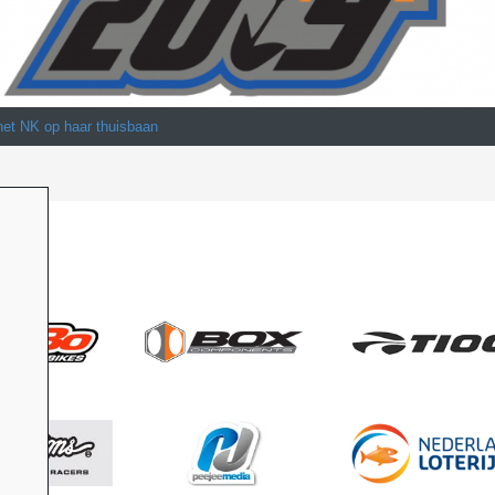
het NK op haar thuisbaan