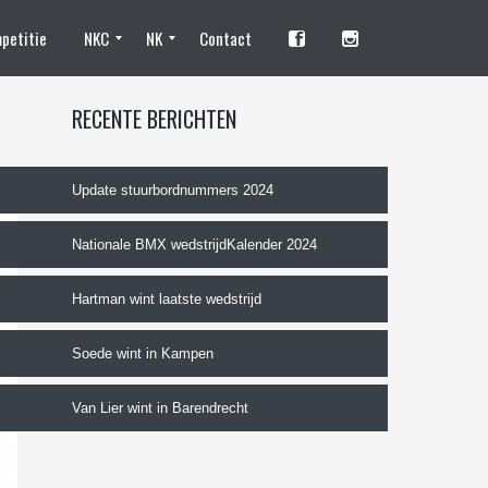
petitie
NKC
NK
Contact
Standhouders en fotografen
Camping
Tentplaats reserveren NKC
Training
Deelnemen
Programma
Organisatie
Standhouders
Tentplaats reserveren
Vrijwilliger worden
Deelnemen?
Trainingen
NK Programma
De organisatie
RECENTE BERICHTEN
Update stuurbordnummers 2024
Nationale BMX wedstrijdKalender 2024
Hartman wint laatste wedstrijd
Soede wint in Kampen
Van Lier wint in Barendrecht