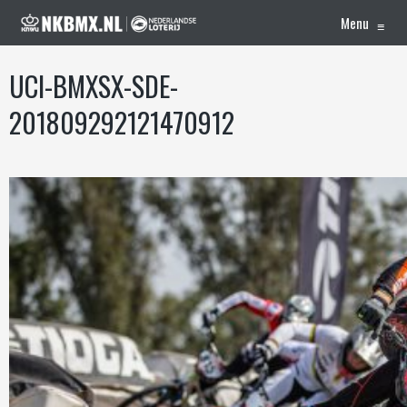
Menu
≡
UCI-BMXSX-SDE-
201809292121470912