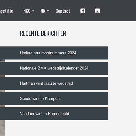
petitie
NKC
NK
Contact
Standhouders en fotografen
Camping
Tentplaats reserveren NKC
Training
Deelnemen
Programma
Organisatie
Standhouders
Tentplaats reserveren
Vrijwilliger worden
Deelnemen?
Trainingen
NK Programma
De organisatie
RECENTE BERICHTEN
Update stuurbordnummers 2024
Nationale BMX wedstrijdKalender 2024
Hartman wint laatste wedstrijd
Soede wint in Kampen
Van Lier wint in Barendrecht