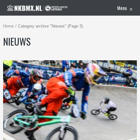
Menu
≡
Home
Category archive "Nieuws" (Page 3)
NIEUWS