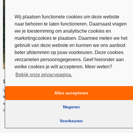
Wij plaatsen functionele cookies om deze website
naar behoren te laten functioneren. Daarnaast vragen
we je toestemming om analytische cookies en
marketingcookies te plaatsen. Daarmee meten we het
gebruik van deze website en kunnen we ons aanbod
beter afstemmen op jouw voorkeuren. Deze cookies
verzamelen persoonsgegevens. Geef hieronder aan
welke cookies je wilt accepteren. Meer weten?
Bekijk onze privacypagina.
SIDE EVENTS WK BMX 2021 SUCCESVOL AFGETRAPT
Vandaag kwam de gehele Nederlandse BMX-top bijeen
Alles accepteren
#opPapendal om samen het startsein te geven voor de side-events
van het WK BMX in 2021. Aansluitend vond direct de eerste BMX-
Negeren
clinic door TeamNL plaats met kinderen van Zomerschool Arnhem.
Voorkeuren